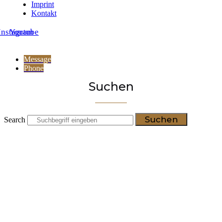
Imprint
Kontakt
Instagram
Youtube
Message
Phone
Suchen
Suchen
Search