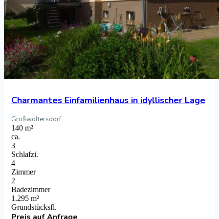
Charmantes Einfamilienhaus in idyllischer Lage
Großwoltersdorf
140 m²
ca.
3
Schlafzi.
4
Zimmer
2
Badezimmer
1.295 m²
Grundstücksfl.
Preis
auf Anfrage