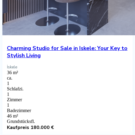
Charming Studio for Sale in Iskele: Your Key to
Stylish Living
İskele
36 m²
ca.
1
Schlafzi.
1
Zimmer
1
Badezimmer
46 m²
Grundstücksfl.
Kaufpreis
180.000 €