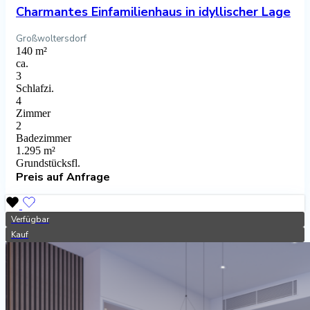
Charmantes Einfamilienhaus in idyllischer Lage
Großwoltersdorf
140 m²
ca.
3
Schlafzi.
4
Zimmer
2
Badezimmer
1.295 m²
Grundstücksfl.
Preis
auf Anfrage
Verfügbar
Kauf