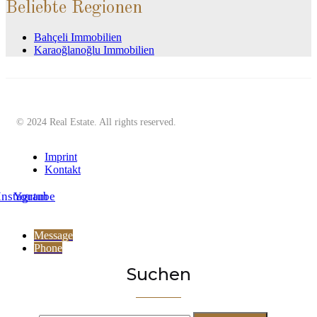
Beliebte Regionen
Bahçeli Immobilien
Karaoğlanoğlu Immobilien
© 2024 Real Estate. All rights reserved.
Imprint
Kontakt
Instagram
Youtube
Message
Phone
Suchen